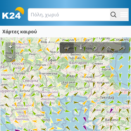
Χάρτες καιρού
+
–