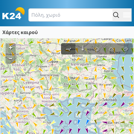
Χάρτες καιρού
+
–