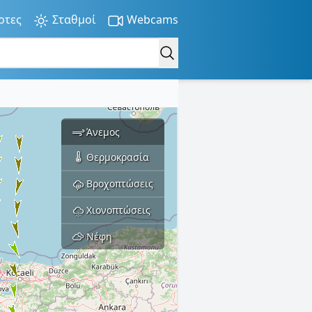
ρτες
Σταθμοί
Webcams
Άνεμος
Θερμοκρασία
Βροχοπτώσεις
Χιονοπτώσεις
Νέφη