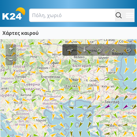
Χάρτες καιρού
+
–