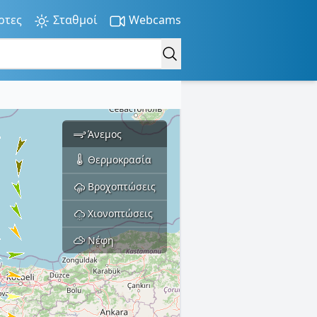
ρτες
Σταθμοί
Webcams
Άνεμος
Θερμοκρασία
Βροχοπτώσεις
Χιονοπτώσεις
Νέφη