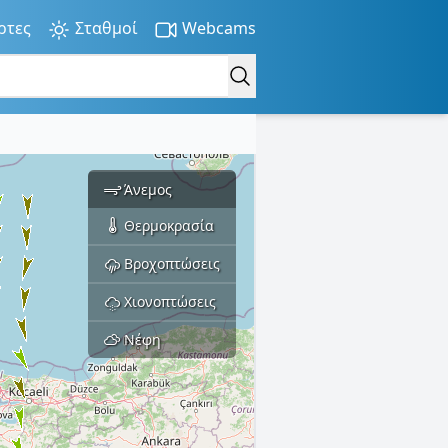
ρτες
Σταθμοί
Webcams
Άνεμος
Θερμοκρασία
Βροχοπτώσεις
Χιονοπτώσεις
Νέφη