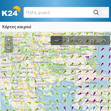
Χάρτες καιρού
+
–