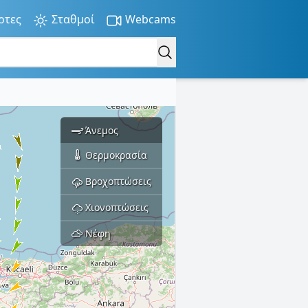
ρτες
Σταθμοί
Webcams
Άνεμος
Θερμοκρασία
Βροχοπτώσεις
Χιονοπτώσεις
Νέφη