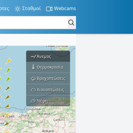
ρτες
Σταθμοί
Webcams
Άνεμος
Θερμοκρασία
Βροχοπτώσεις
Χιονοπτώσεις
Νέφη