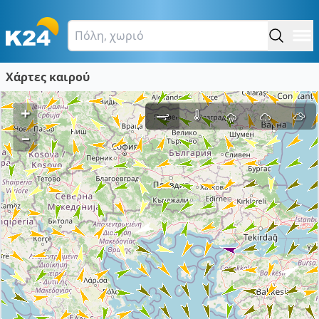
Χάρτες καιρού
+
–