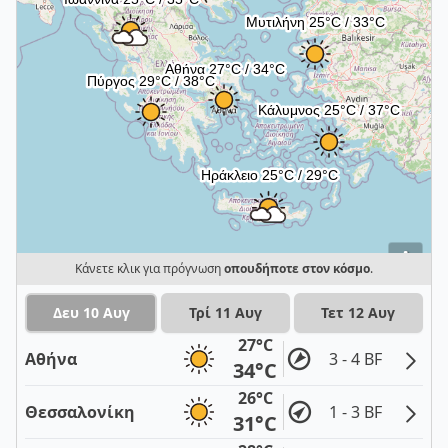
i
Κάνετε κλικ για πρόγνωση
οπουδήποτε στον κόσμο
.
Δευ 10 Αυγ
Τρί 11 Αυγ
Τετ 12 Αυγ
27°C
Αθήνα
3 - 4 BF
34°C
26°C
Θεσσαλονίκη
1 - 3 BF
31°C