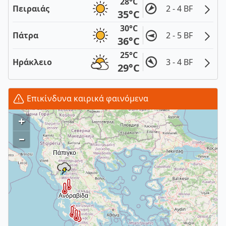
28°C
Πειραιάς
2 - 4 BF
35°C
30°C
Πάτρα
2 - 5 BF
36°C
25°C
Ηράκλειο
3 - 4 BF
29°C
Επικίνδυνα καιρικά φαινόμενα
+
–