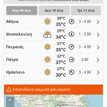
Κυρ 09 Αυγ
Δευ 10 Αυγ
Τρί 11 Αυγ
30°C
Αθήνα
3 - 4 BF
35°C
29°C
Θεσσαλονίκη
1 - 3 BF
34°C
31°C
Πειραιάς
3 - 4 BF
35°C
32°C
Πάτρα
3 BF
37°C
27°C
Ηράκλειο
3 - 4 BF
30°C
Επικίνδυνα καιρικά φαινόμενα
+