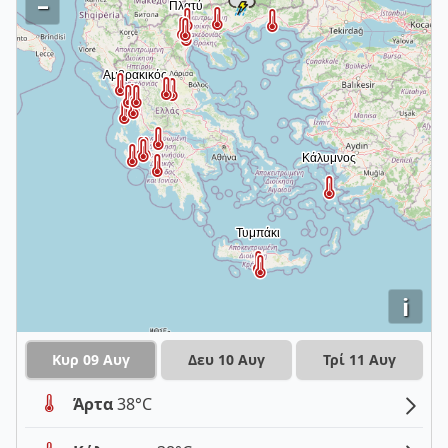
–
i
Κυρ 09 Αυγ
Δευ 10 Αυγ
Τρί 11 Αυγ
Άρτα
38°C