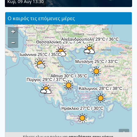
Κυρ, 09 Αυγ 13:30
Ο καιρός τις επόμενες μέρες
+
–
i
Κάνετε κλικ για πρόγνωση
οπουδήποτε στον κόσμο
.