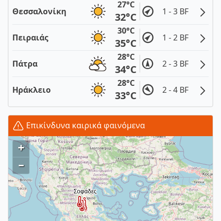
27°C
Θεσσαλονίκη
1 - 3 BF
32°C
30°C
Πειραιάς
1 - 2 BF
35°C
28°C
Πάτρα
2 - 3 BF
34°C
28°C
Ηράκλειο
2 - 4 BF
33°C
Επικίνδυνα καιρικά φαινόμενα
+
–