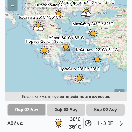
–
i
Κάνετε κλικ για πρόγνωση
οπουδήποτε στον κόσμο
.
Παρ 07 Αυγ
Σάβ 08 Αυγ
Κυρ 09 Αυγ
30°C
Αθήνα
1 - 3 BF
36°C