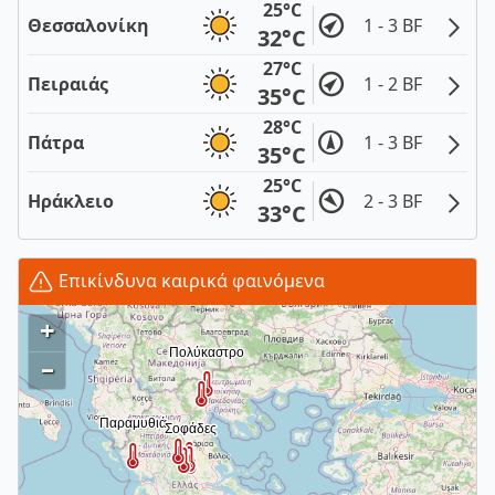
25°C
Θεσσαλονίκη
1 - 3 BF
32°C
27°C
Πειραιάς
1 - 2 BF
35°C
28°C
Πάτρα
1 - 3 BF
35°C
25°C
Ηράκλειο
2 - 3 BF
33°C
Επικίνδυνα καιρικά φαινόμενα
+
–