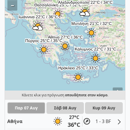
–
i
Κάνετε κλικ για πρόγνωση
οπουδήποτε στον κόσμο
.
Παρ 07 Αυγ
Σάβ 08 Αυγ
Κυρ 09 Αυγ
27°C
Αθήνα
1 - 3 BF
36°C