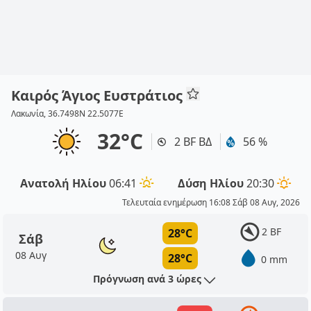
Καιρός Άγιος Ευστράτιος
Λακωνία, 36.7498N 22.5077E
32°C
2 BF ΒΔ
56 %
Ανατολή Ηλίου
06:41
Δύση Ηλίου
20:30
Τελευταία ενημέρωση 16:08 Σάβ 08 Αυγ, 2026
2 BF
28°C
Σάβ
08 Αυγ
28°C
0 mm
Πρόγνωση ανά 3 ώρες