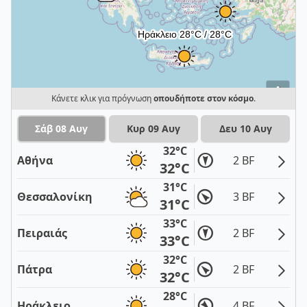
i
Κάνετε κλικ για πρόγνωση
οπουδήποτε στον κόσμο
.
Σάβ 08 Αυγ
Κυρ 09 Αυγ
Δευ 10 Αυγ
32°C
Αθήνα
2 BF
32°C
31°C
Θεσσαλονίκη
3 BF
31°C
33°C
Πειραιάς
2 BF
33°C
32°C
Πάτρα
2 BF
32°C
28°C
Ηράκλειο
4 BF