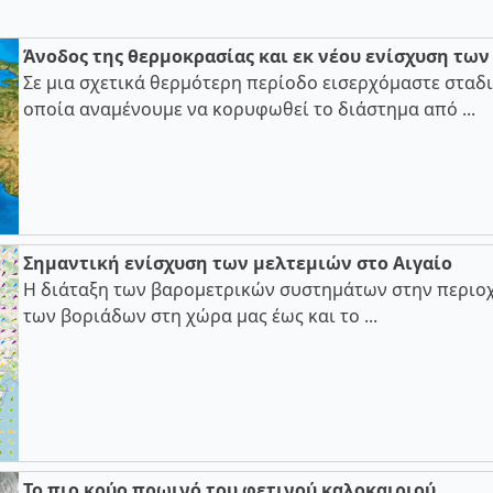
Άνοδος της θερμοκρασίας και εκ νέου ενίσχυση τω
Σε μια σχετικά θερμότερη περίοδο εισερχόμαστε σταδι
οποία αναμένουμε να κορυφωθεί το διάστημα από ...
Σημαντική ενίσχυση των μελτεμιών στο Αιγαίο
Η διάταξη των βαρομετρικών συστημάτων στην περιοχ
των βοριάδων στη χώρα μας έως και το ...
Το πιο κρύο πρωινό του φετινού καλοκαιριού