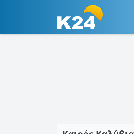
Καιρός Καλύβι