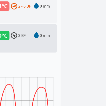
1°C
2 - 6 BF
0 mm
0°C
3 BF
0 mm