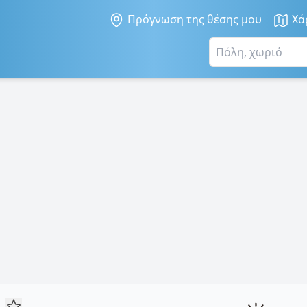
Πρόγνωση της θέσης μου
Χά
α