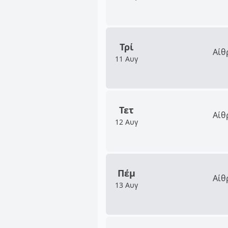
Τρί
Αίθ
11 Αυγ
Τετ
Αίθ
12 Αυγ
Πέμ
Αίθ
13 Αυγ