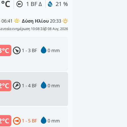
1°C
1 BF Δ
21 %
υ
06:41
Δύση Ηλίου
20:33
λευταία ενημέρωση 10:08 Σάβ 08 Αυγ, 2026
3°C
1 - 3 BF
0 mm
2°C
1 - 4 BF
0 mm
2°C
1 - 5 BF
0 mm