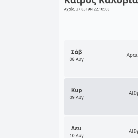
Αχαΐα, 37.8319N 22.1050E
Σάβ
Αραι
08 Αυγ
Κυρ
Αίθ
09 Αυγ
Δευ
Αίθ
10 Αυγ