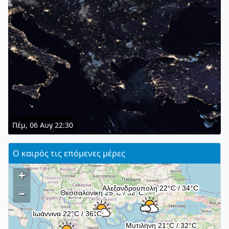
Πέμ, 06 Αυγ 22:30
Ο καιρός τις επόμενες μέρες
+
–