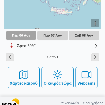
i
Πέμ 06 Αυγ
Παρ 07 Αυγ
Σάβ 08 Αυγ
Άρτα
39°C
1 από 1
Χάρτες καιρού
Ο καιρός τώρα
Webcams
Επικοινωνία
Όροι χρήσης