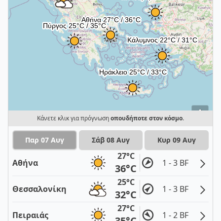
i
Κάνετε κλικ για πρόγνωση
οπουδήποτε στον κόσμο
.
Παρ 07 Αυγ
Σάβ 08 Αυγ
Κυρ 09 Αυγ
27°C
Αθήνα
1 - 3 BF
36°C
25°C
Θεσσαλονίκη
1 - 3 BF
32°C
27°C
Πειραιάς
1 - 2 BF
35°C