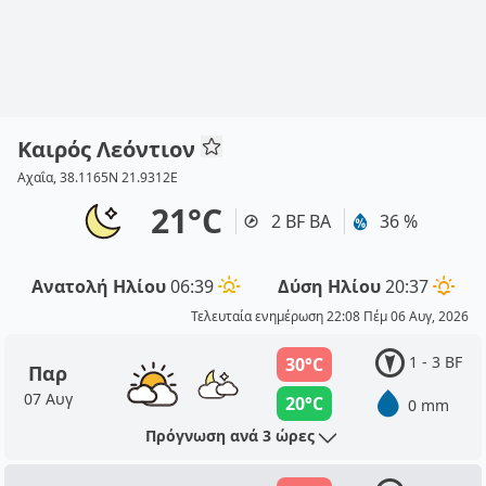
Καιρός Λεόντιον
Αχαΐα, 38.1165N 21.9312E
21°C
2 BF ΒΑ
36 %
Ανατολή Ηλίου
06:39
Δύση Ηλίου
20:37
Τελευταία ενημέρωση 22:08 Πέμ 06 Αυγ, 2026
1 - 3 BF
30°C
Παρ
07 Αυγ
20°C
0 mm
Πρόγνωση ανά 3 ώρες