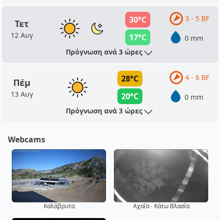
3 - 5 BF
30°C
Τετ
12 Αυγ
17°C
0 mm
Πρόγνωση ανά 3 ώρες
4 - 6 BF
28°C
Πέμ
13 Αυγ
20°C
0 mm
Πρόγνωση ανά 3 ώρες
Webcams
Καλάβρυτα
Αχαΐα - Κάτω Βλασία