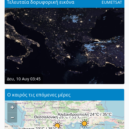
Τελευταία δορυφορική εικόνα
EUMETSAT
Δευ, 10 Αυγ 03:45
Ο καιρός τις επόμενες μέρες
+
–