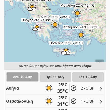
i
Κάνετε κλικ για πρόγνωση
οπουδήποτε στον κόσμο
.
Δευ 10 Αυγ
Τρί 11 Αυγ
Τετ 12 Αυγ
25°C
Αθήνα
2 - 5 BF
35°C
25°C
Θεσσαλονίκη
1 - 3 BF
31°C