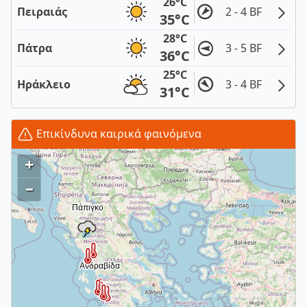
26°C
Πειραιάς
2 - 4 BF
35°C
28°C
Πάτρα
3 - 5 BF
36°C
25°C
Ηράκλειο
3 - 4 BF
31°C
Επικίνδυνα καιρικά φαινόμενα
+
–