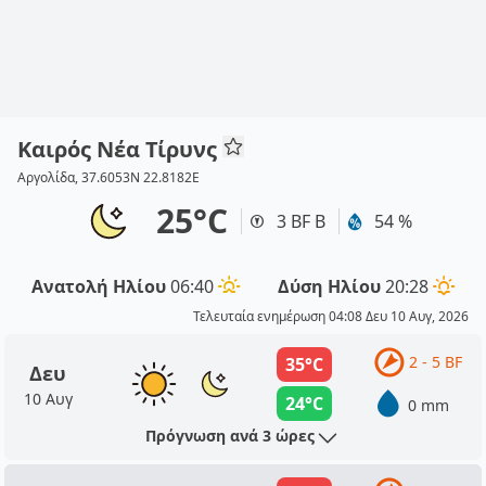
Καιρός Νέα Τίρυνς
Αργολίδα, 37.6053N 22.8182E
25°C
3 BF Β
54 %
Ανατολή Ηλίου
06:40
Δύση Ηλίου
20:28
Τελευταία ενημέρωση 04:08 Δευ 10 Αυγ, 2026
2 - 5 BF
35°C
Δευ
10 Αυγ
24°C
0 mm
Πρόγνωση ανά 3 ώρες