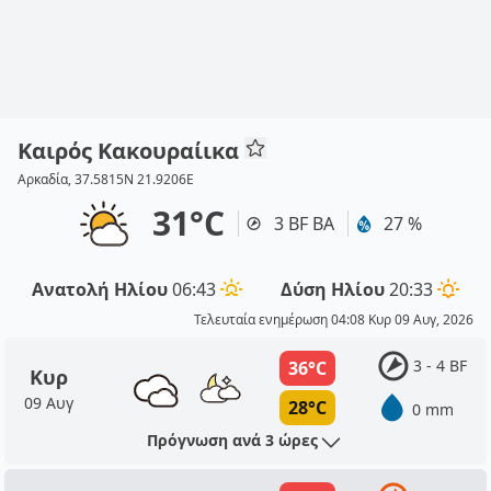
Καιρός Κακουραίικα
Αρκαδία, 37.5815N 21.9206E
31°C
3 BF ΒΑ
27 %
Ανατολή Ηλίου
06:43
Δύση Ηλίου
20:33
Τελευταία ενημέρωση 04:08 Κυρ 09 Αυγ, 2026
3 - 4 BF
36°C
Κυρ
09 Αυγ
28°C
0 mm
Πρόγνωση ανά 3 ώρες