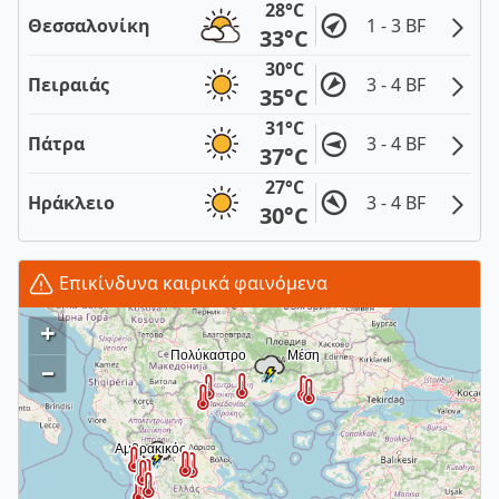
28°C
Θεσσαλονίκη
1 - 3 BF
33°C
30°C
Πειραιάς
3 - 4 BF
35°C
31°C
Πάτρα
3 - 4 BF
37°C
27°C
Ηράκλειο
3 - 4 BF
30°C
Επικίνδυνα καιρικά φαινόμενα
+
–