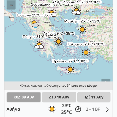
–
i
Κάνετε κλικ για πρόγνωση
οπουδήποτε στον κόσμο
.
Κυρ 09 Αυγ
Δευ 10 Αυγ
Τρί 11 Αυγ
29°C
Αθήνα
3 - 4 BF
35°C