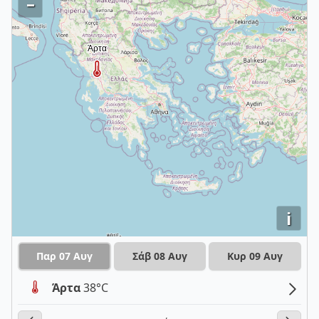
–
i
Παρ 07 Αυγ
Σάβ 08 Αυγ
Κυρ 09 Αυγ
Άρτα
38°C