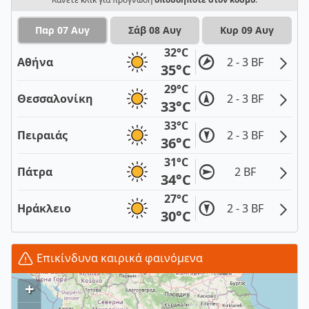
Παρ 07 Αυγ
Σάβ 08 Αυγ
Κυρ 09 Αυγ
32°C
Αθήνα
2 - 3 BF
35°C
29°C
Θεσσαλονίκη
2 - 3 BF
33°C
33°C
Πειραιάς
2 - 3 BF
36°C
31°C
Πάτρα
2 BF
34°C
27°C
Ηράκλειο
2 - 3 BF
30°C
Επικίνδυνα καιρικά φαινόμενα
+