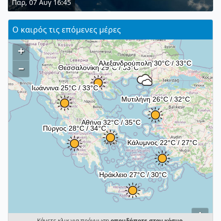
Παρ, 07 Αυγ 16:45
Ο καιρός τις επόμενες μέρες
+
–
i
Κάνετε κλικ για πρόγνωση
οπουδήποτε στον κόσμο
.