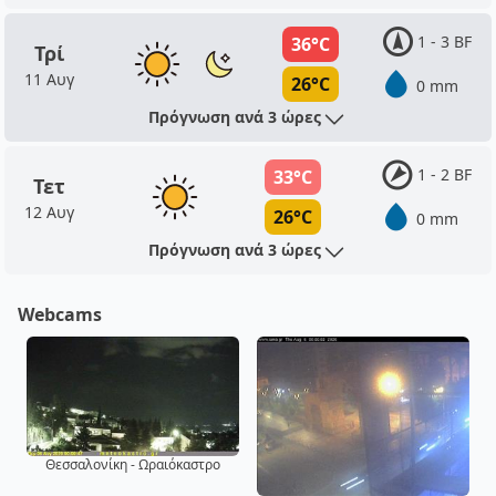
1 - 3 BF
36°C
Τρί
11 Αυγ
26°C
0 mm
Πρόγνωση ανά 3 ώρες
1 - 2 BF
33°C
Τετ
12 Αυγ
26°C
0 mm
Πρόγνωση ανά 3 ώρες
Webcams
Θεσσαλονίκη - Ωραιόκαστρο