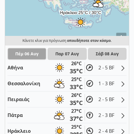
i
Κάνετε κλικ για πρόγνωση
οπουδήποτε στον κόσμο
.
Πέμ 06 Αυγ
Παρ 07 Αυγ
Σάβ 08 Αυγ
26°C
Αθήνα
2 - 5 BF
35°C
25°C
Θεσσαλονίκη
1 - 3 BF
33°C
26°C
Πειραιάς
2 - 5 BF
35°C
27°C
Πάτρα
2 - 3 BF
37°C
25°C
Ηράκλειο
2 - 4 BF