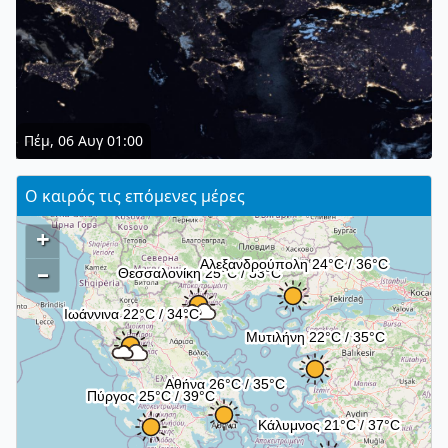
Πέμ, 06 Αυγ 01:00
Ο καιρός τις επόμενες μέρες
+
–