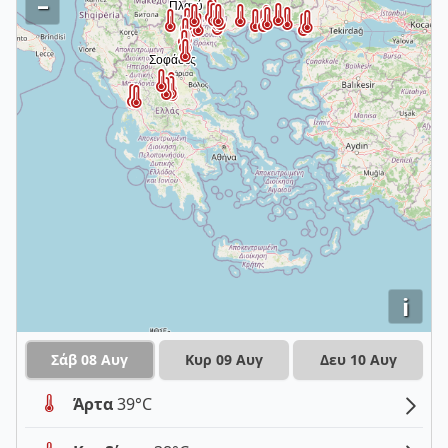
–
i
Σάβ 08 Αυγ
Κυρ 09 Αυγ
Δευ 10 Αυγ
Άρτα
39°C