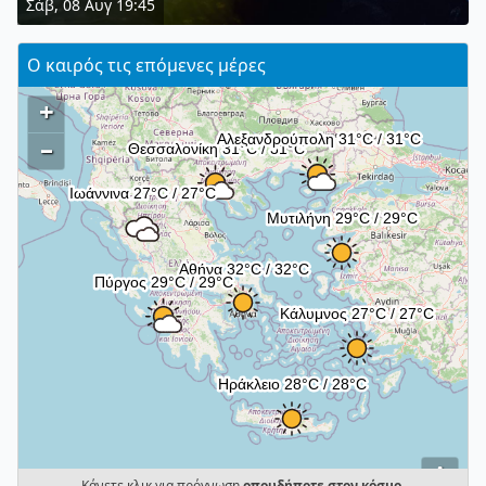
Σάβ, 08 Αυγ 19:45
Ο καιρός τις επόμενες μέρες
+
–
i
Κάνετε κλικ για πρόγνωση
οπουδήποτε στον κόσμο
.