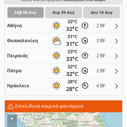
Σάβ 08 Αυγ
Κυρ 09 Αυγ
Δευ 10 Αυγ
32°C
Αθήνα
2 BF
32°C
31°C
Θεσσαλονίκη
3 BF
31°C
33°C
Πειραιάς
2 BF
33°C
32°C
Πάτρα
2 BF
32°C
28°C
Ηράκλειο
4 BF
28°C
Επικίνδυνα καιρικά φαινόμενα
+