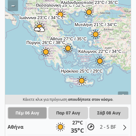
–
i
Κάνετε κλικ για πρόγνωση
οπουδήποτε στον κόσμο
.
Πέμ 06 Αυγ
Παρ 07 Αυγ
Σάβ 08 Αυγ
27°C
Αθήνα
2 - 5 BF
35°C