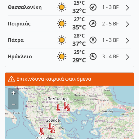
25°C
Θεσσαλονίκη
1 - 3 BF
32°C
27°C
Πειραιάς
2 - 5 BF
35°C
28°C
Πάτρα
1 - 3 BF
37°C
25°C
Ηράκλειο
3 - 4 BF
29°C
Επικίνδυνα καιρικά φαινόμενα
+
–