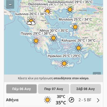
–
i
Κάνετε κλικ για πρόγνωση
οπουδήποτε στον κόσμο
.
Πέμ 06 Αυγ
Παρ 07 Αυγ
Σάβ 08 Αυγ
30°C
Αθήνα
2 - 5 BF
35°C