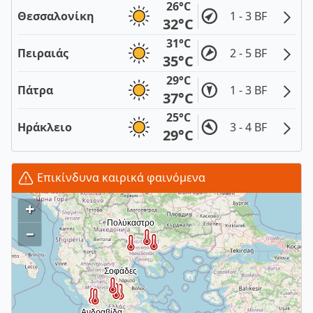
26°C
Θεσσαλονίκη
1 - 3 BF
32°C
31°C
Πειραιάς
2 - 5 BF
35°C
29°C
Πάτρα
1 - 3 BF
37°C
25°C
Ηράκλειο
3 - 4 BF
29°C
Επικίνδυνα καιρικά φαινόμενα
+
–