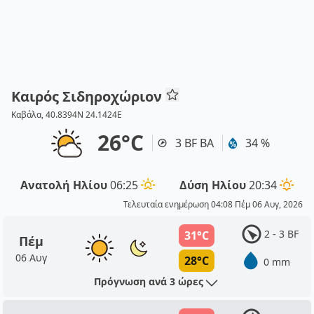
Καιρός Σιδηροχώριον
Καβάλα, 40.8394N 24.1424E
26°C
3 BF ΒΑ
34 %
Ανατολή Ηλίου
06:25
Δύση Ηλίου
20:34
Τελευταία ενημέρωση 04:08 Πέμ 06 Αυγ, 2026
2 - 3 BF
31°C
Πέμ
06 Αυγ
28°C
0 mm
Πρόγνωση ανά 3 ώρες