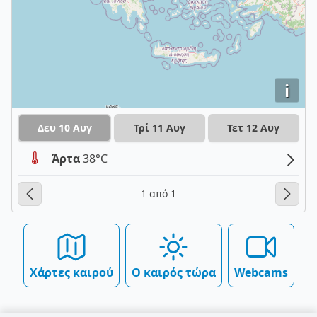
i
Δευ 10 Αυγ
Τρί 11 Αυγ
Τετ 12 Αυγ
Άρτα
38°C
1 από 1
Χάρτες καιρού
Ο καιρός τώρα
Webcams