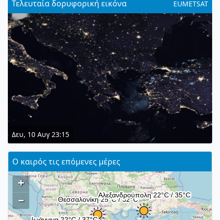
Τελευταία δορυφορική εικόνα
EUMETSAT
Δευ, 10 Αυγ 23:15
Ο καιρός τις επόμενες μέρες
+
–