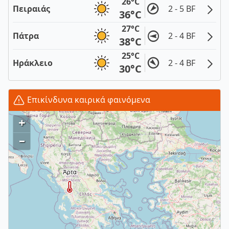
26°C
Πειραιάς
2 - 5 BF
36°C
27°C
Πάτρα
2 - 4 BF
38°C
25°C
Ηράκλειο
2 - 4 BF
30°C
Επικίνδυνα καιρικά φαινόμενα
+
–