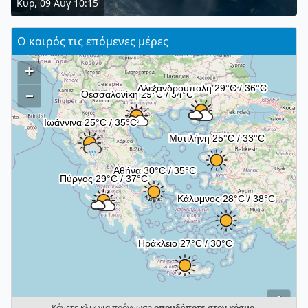
Κυρ, 09 Αυγ 10:15
Ο καιρός τις επόμενες μέρες
+
–
i
Κάνετε κλικ για πρόγνωση
οπουδήποτε στον κόσμο
.