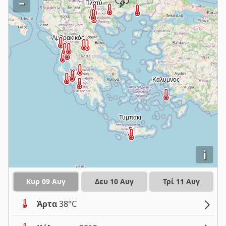
–
i
Κυρ 09 Αυγ
Δευ 10 Αυγ
Τρί 11 Αυγ
Άρτα
38°C