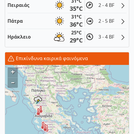
31°C
Πειραιάς
2 - 4 BF
35°C
31°C
Πάτρα
2 - 5 BF
36°C
25°C
Ηράκλειο
3 - 4 BF
29°C
Επικίνδυνα καιρικά φαινόμενα
+
–