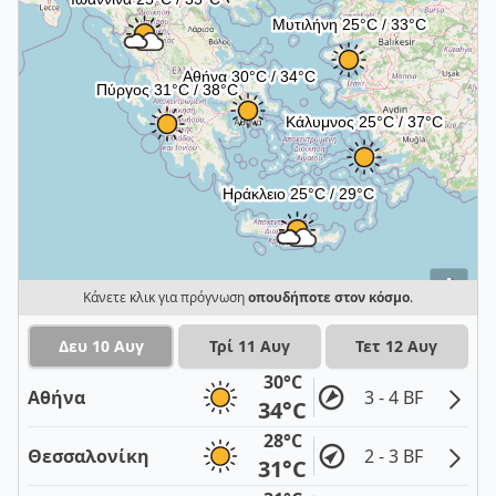
i
Κάνετε κλικ για πρόγνωση
οπουδήποτε στον κόσμο
.
Δευ 10 Αυγ
Τρί 11 Αυγ
Τετ 12 Αυγ
30°C
Αθήνα
3 - 4 BF
34°C
28°C
Θεσσαλονίκη
2 - 3 BF
31°C