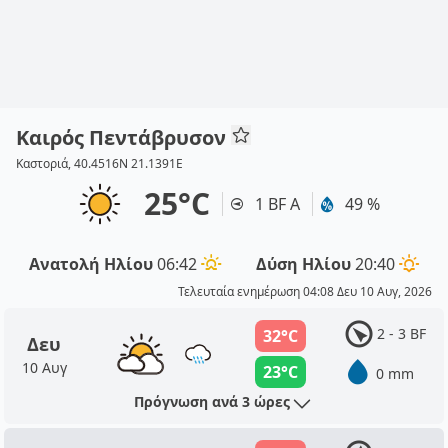
Καιρός Πεντάβρυσον
Καστοριά, 40.4516N 21.1391E
25°C
1 BF Α
49 %
Ανατολή Ηλίου
06:42
Δύση Ηλίου
20:40
Τελευταία ενημέρωση 04:08 Δευ 10 Αυγ, 2026
2 - 3 BF
32°C
Δευ
10 Αυγ
23°C
0 mm
Πρόγνωση ανά 3 ώρες