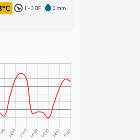
8°C
1 - 3 BF
0 mm