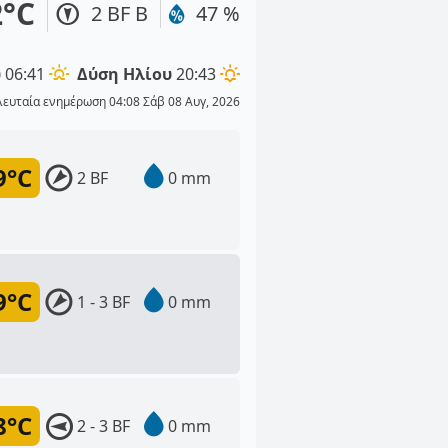
2°C
2 BF Β
47 %
υ
06:41
Δύση Ηλίου
20:43
λευταία ενημέρωση 04:08 Σάβ 08 Αυγ, 2026
9°C
2 BF
0 mm
9°C
1 - 3 BF
0 mm
8°C
2 - 3 BF
0 mm