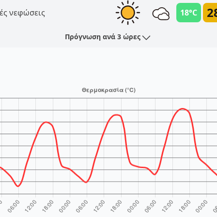
2
ές νεφώσεις
18°C
Πρόγνωση ανά 3 ώρες