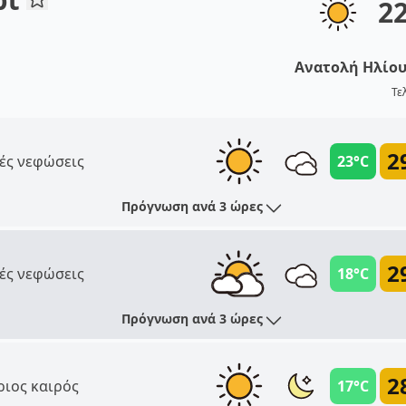
2
Ανατολή Ηλίο
Τε
2
ές νεφώσεις
23°C
Πρόγνωση ανά 3 ώρες
2
ές νεφώσεις
18°C
Πρόγνωση ανά 3 ώρες
2
ριος καιρός
17°C