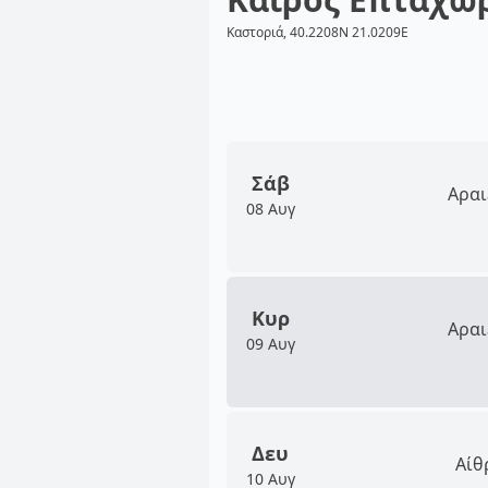
Καστοριά, 40.2208N 21.0209E
Σάβ
Αραι
08 Αυγ
Κυρ
Αραι
09 Αυγ
Δευ
Αίθ
10 Αυγ