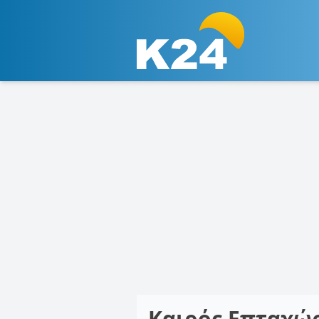
Καιρός Επταχώ