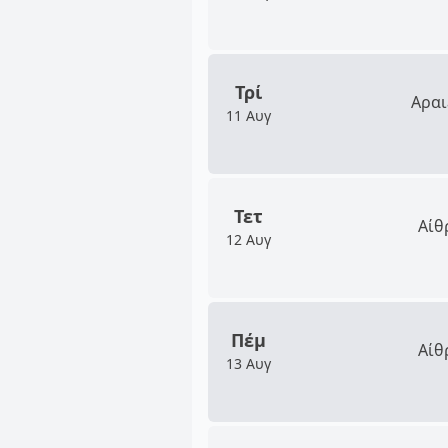
Τρί
Αραι
11 Αυγ
Τετ
Αίθ
12 Αυγ
Πέμ
Αίθ
13 Αυγ