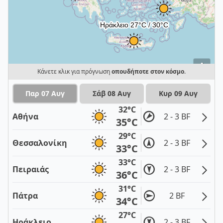
i
Κάνετε κλικ για πρόγνωση
οπουδήποτε στον κόσμο
.
Παρ 07 Αυγ
Σάβ 08 Αυγ
Κυρ 09 Αυγ
32°C
Αθήνα
2 - 3 BF
35°C
29°C
Θεσσαλονίκη
2 - 3 BF
33°C
33°C
Πειραιάς
2 - 3 BF
36°C
31°C
Πάτρα
2 BF
34°C
27°C
Ηράκλειο
2 - 3 BF