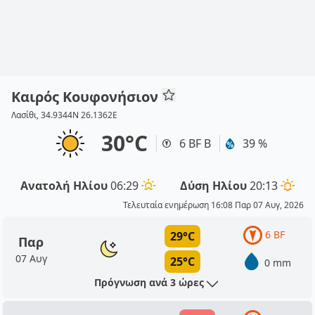
Καιρός Κουφονήσιον
Λασίθι, 34.9344N 26.1362E
30°C
6 BF Β
39 %
Ανατολή Ηλίου
06:29
Δύση Ηλίου
20:13
Τελευταία ενημέρωση 16:08 Παρ 07 Αυγ, 2026
6 BF
29°C
Παρ
07 Αυγ
25°C
0 mm
Πρόγνωση ανά 3 ώρες