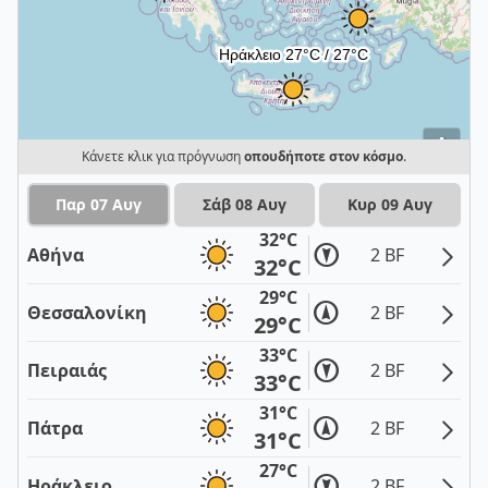
i
Κάνετε κλικ για πρόγνωση
οπουδήποτε στον κόσμο
.
Παρ 07 Αυγ
Σάβ 08 Αυγ
Κυρ 09 Αυγ
32°C
Αθήνα
2 BF
32°C
29°C
Θεσσαλονίκη
2 BF
29°C
33°C
Πειραιάς
2 BF
33°C
31°C
Πάτρα
2 BF
31°C
27°C
Ηράκλειο
2 BF