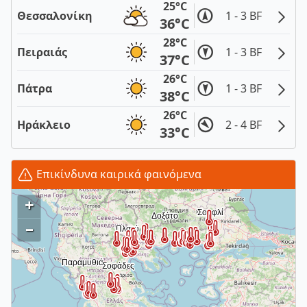
25°C
Θεσσαλονίκη
1 - 3 BF
36°C
28°C
Πειραιάς
1 - 3 BF
37°C
26°C
Πάτρα
1 - 3 BF
38°C
26°C
Ηράκλειο
2 - 4 BF
33°C
Επικίνδυνα καιρικά φαινόμενα
+
–