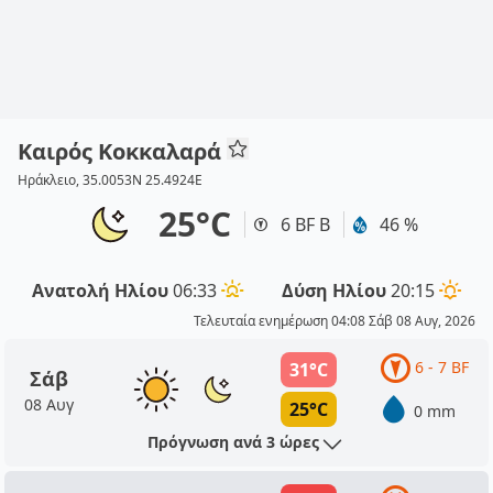
Καιρός Κοκκαλαρά
Ηράκλειο, 35.0053N 25.4924E
25°C
6 BF Β
46 %
Ανατολή Ηλίου
06:33
Δύση Ηλίου
20:15
Τελευταία ενημέρωση 04:08 Σάβ 08 Αυγ, 2026
6 - 7 BF
31°C
Σάβ
08 Αυγ
25°C
0 mm
Πρόγνωση ανά 3 ώρες