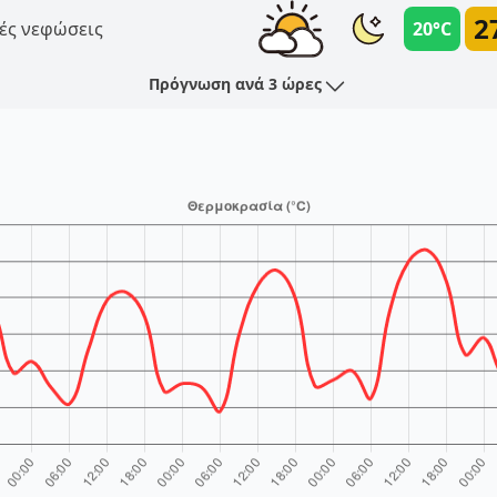
2
ές νεφώσεις
20°C
Πρόγνωση ανά 3 ώρες