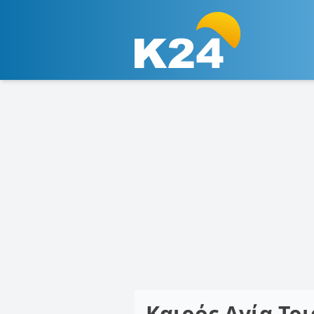
Καιρός Αγία Τρ