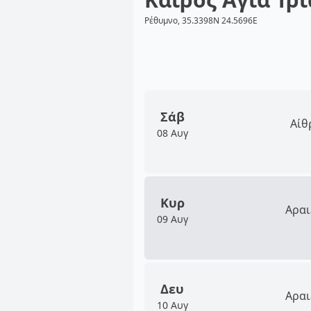
Ρέθυμνο, 35.3398N 24.5696E
Σάβ
Αίθ
08 Αυγ
Κυρ
Αραι
09 Αυγ
Δευ
Αραι
10 Αυγ