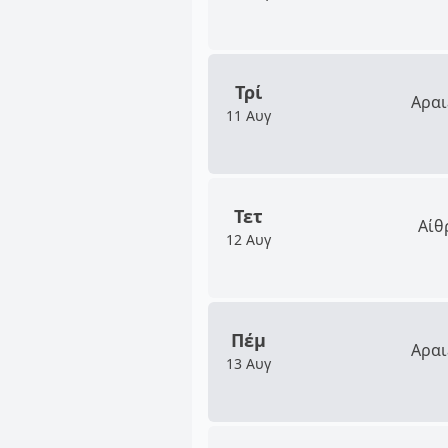
Τρί
Αραι
11 Αυγ
Τετ
Αίθ
12 Αυγ
Πέμ
Αραι
13 Αυγ