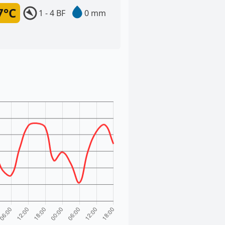
7°C
1 - 4 BF
0 mm