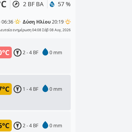
°C
2 BF ΒΑ
57 %
υ
06:36
Δύση Ηλίου
20:19
λευταία ενημέρωση 04:08 Σάβ 08 Αυγ, 2026
0°C
2 - 4 BF
0 mm
7°C
1 - 4 BF
0 mm
6°C
2 - 4 BF
0 mm