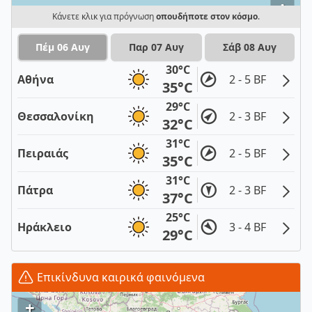
i
Κάνετε κλικ για πρόγνωση
οπουδήποτε στον κόσμο
.
Πέμ 06 Αυγ
Παρ 07 Αυγ
Σάβ 08 Αυγ
30°C
Αθήνα
2 - 5 BF
35°C
29°C
Θεσσαλονίκη
2 - 3 BF
32°C
31°C
Πειραιάς
2 - 5 BF
35°C
31°C
Πάτρα
2 - 3 BF
37°C
25°C
Ηράκλειο
3 - 4 BF
29°C
Επικίνδυνα καιρικά φαινόμενα
+