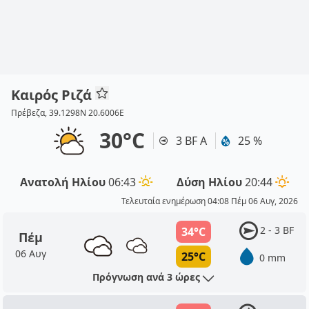
Καιρός Ριζά
Πρέβεζα, 39.1298N 20.6006E
30°C
3 BF Α
25 %
Ανατολή Ηλίου
06:43
Δύση Ηλίου
20:44
Τελευταία ενημέρωση 04:08 Πέμ 06 Αυγ, 2026
2 - 3 BF
34°C
Πέμ
06 Αυγ
25°C
0 mm
Πρόγνωση ανά 3 ώρες