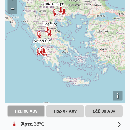
–
i
Πέμ 06 Αυγ
Παρ 07 Αυγ
Σάβ 08 Αυγ
Άρτα
38°C