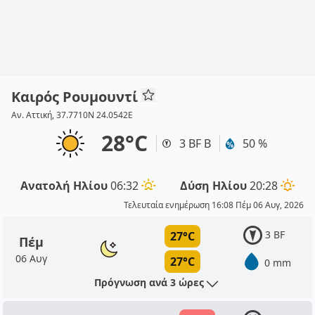
Καιρός Ρουμουντί
Αν. Αττική, 37.7710N 24.0542E
28°C
3 BF Β
50 %
Ανατολή Ηλίου
06:32
Δύση Ηλίου
20:28
Τελευταία ενημέρωση 16:08 Πέμ 06 Αυγ, 2026
3 BF
27°C
Πέμ
06 Αυγ
27°C
0 mm
Πρόγνωση ανά 3 ώρες