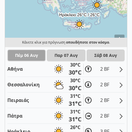
i
Κάνετε κλικ για πρόγνωση
οπουδήποτε στον κόσμο
.
Πέμ 06 Αυγ
Παρ 07 Αυγ
Σάβ 08 Αυγ
30°C
Αθήνα
2 BF
30°C
30°C
Θεσσαλονίκη
2 BF
30°C
31°C
Πειραιάς
2 BF
31°C
31°C
Πάτρα
2 BF
31°C
26°C
Ηράκλειο
3 BF