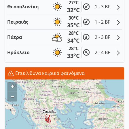
27°C
Θεσσαλονίκη
1 - 3 BF
32°C
30°C
Πειραιάς
1 - 2 BF
35°C
28°C
Πάτρα
2 - 3 BF
34°C
28°C
Ηράκλειο
2 - 4 BF
33°C
Επικίνδυνα καιρικά φαινόμενα
+
–