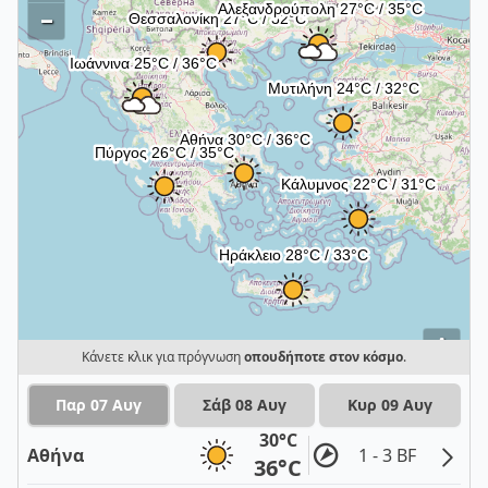
–
i
Κάνετε κλικ για πρόγνωση
οπουδήποτε στον κόσμο
.
Παρ 07 Αυγ
Σάβ 08 Αυγ
Κυρ 09 Αυγ
30°C
Αθήνα
1 - 3 BF
36°C