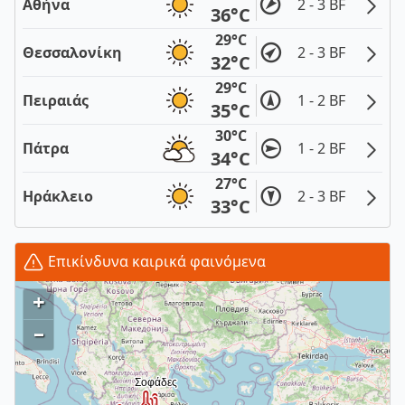
Αθήνα
2 - 3 BF
36°C
29°C
Θεσσαλονίκη
2 - 3 BF
32°C
29°C
Πειραιάς
1 - 2 BF
35°C
30°C
Πάτρα
1 - 2 BF
34°C
27°C
Ηράκλειο
2 - 3 BF
33°C
Επικίνδυνα καιρικά φαινόμενα
+
–