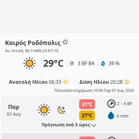
Καιρός Ροδόπολις
Αν. Αττική, 38.1146N 23.8717E
29°C
3 BF ΒΑ
39 %
Ανατολή Ηλίου
06:33
Δύση Ηλίου
20:28
Τελευταία ενημέρωση 10:08 Παρ 07 Αυγ, 2026
2 - 4 BF
31°C
Παρ
07 Αυγ
27°C
0 mm
Πρόγνωση ανά 3 ώρες