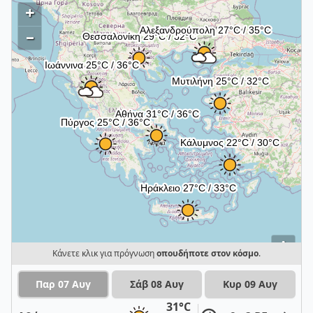
+
–
i
Κάνετε κλικ για πρόγνωση
οπουδήποτε στον κόσμο
.
Παρ 07 Αυγ
Σάβ 08 Αυγ
Κυρ 09 Αυγ
31°C