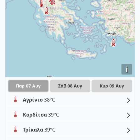
i
Παρ 07 Αυγ
Σάβ 08 Αυγ
Κυρ 09 Αυγ
Αγρίνιο
38°C
Καρδίτσα
39°C
Τρίκαλα
39°C