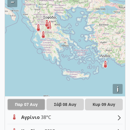
–
i
Παρ 07 Αυγ
Σάβ 08 Αυγ
Κυρ 09 Αυγ
Αγρίνιο
38°C