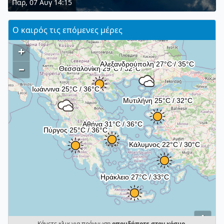
Παρ, 07 Αυγ 14:15
Ο καιρός τις επόμενες μέρες
+
–
i
Κάνετε κλικ για πρόγνωση
οπουδήποτε στον κόσμο
.