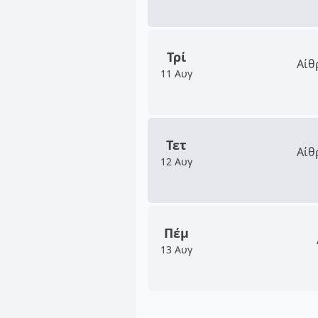
Τρί
Αίθ
11 Αυγ
Τετ
Αίθ
12 Αυγ
Πέμ
13 Αυγ