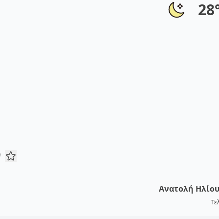
28
ν
Ανατολή Ηλίο
Τε