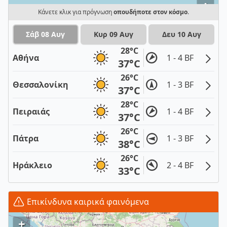
i
Κάνετε κλικ για πρόγνωση
οπουδήποτε στον κόσμο
.
Σάβ 08 Αυγ
Κυρ 09 Αυγ
Δευ 10 Αυγ
28°C
Αθήνα
1 - 4 BF
37°C
26°C
Θεσσαλονίκη
1 - 3 BF
37°C
28°C
Πειραιάς
1 - 4 BF
37°C
26°C
Πάτρα
1 - 3 BF
38°C
26°C
Ηράκλειο
2 - 4 BF
33°C
Επικίνδυνα καιρικά φαινόμενα
+