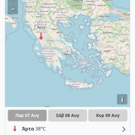
–
i
Παρ 07 Αυγ
Σάβ 08 Αυγ
Κυρ 09 Αυγ
Άρτα
38°C