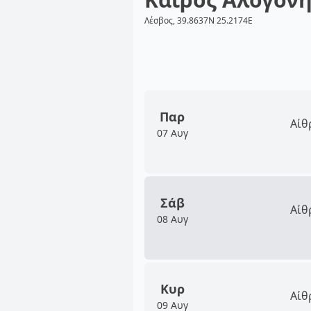
Λέσβος, 39.8637N 25.2174E
Παρ
Αίθ
07 Αυγ
Σάβ
Αίθ
08 Αυγ
Κυρ
Αίθ
09 Αυγ