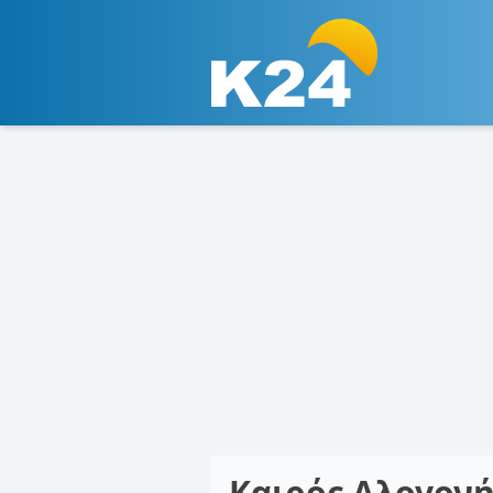
Καιρός Αλογον