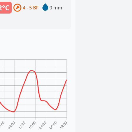
2°C
4 - 5 BF
0 mm