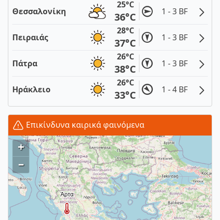
25°C
Θεσσαλονίκη
1 - 3 BF
36°C
28°C
Πειραιάς
1 - 3 BF
37°C
26°C
Πάτρα
1 - 3 BF
38°C
26°C
Ηράκλειο
1 - 4 BF
33°C
Επικίνδυνα καιρικά φαινόμενα
+
–