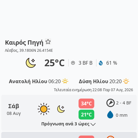
Καιρός Πηγή
Λέσβος, 39.1806N 26.4154E
25°C
3 BF Β
61 %
Ανατολή Ηλίου
06:20
Δύση Ηλίου
20:20
Τελευταία ενημέρωση 22:08 Παρ 07 Αυγ, 2026
2 - 4 BF
34°C
Σάβ
08 Αυγ
21°C
0 mm
Πρόγνωση ανά 3 ώρες