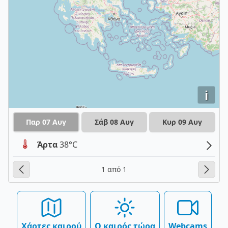
i
Παρ 07 Αυγ
Σάβ 08 Αυγ
Κυρ 09 Αυγ
Άρτα
38°C
1 από 1
Χάρτες καιρού
Ο καιρός τώρα
Webcams