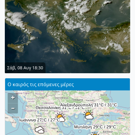
Σάβ, 08 Αυγ 18:30
Ο καιρός τις επόμενες μέρες
+
–