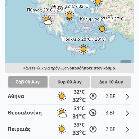
i
Κάνετε κλικ για πρόγνωση
οπουδήποτε στον κόσμο
.
Σάβ 08 Αυγ
Κυρ 09 Αυγ
Δευ 10 Αυγ
32°C
Αθήνα
2 BF
32°C
31°C
Θεσσαλονίκη
3 BF
31°C
33°C
Πειραιάς
2 BF
33°C