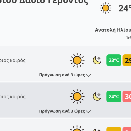
24
Ανατολή Ηλίο
Τε
2
ριος καιρός
23°C
Πρόγνωση ανά 3 ώρες
3
ριος καιρός
24°C
Πρόγνωση ανά 3 ώρες