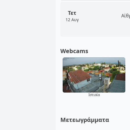
Τετ
Αίθ
12 Αυγ
Webcams
Ιστιαία
Μετεωγράμματα