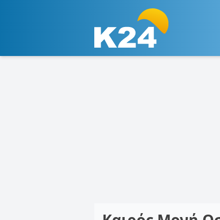
Καιρός Μονή Οσ