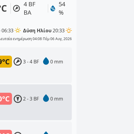
4 BF
54
°C
ΒΑ
%
υ
06:33
Δύση Ηλίου
20:33
λευταία ενημέρωση 04:08 Πέμ 06 Αυγ, 2026
9°C
3 - 4 BF
0 mm
0°C
2 - 3 BF
0 mm