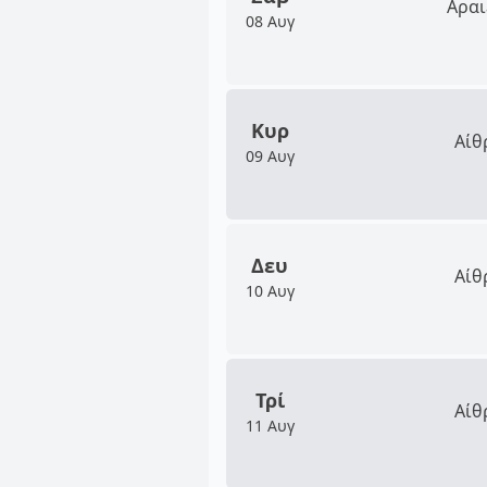
Αραι
08 Αυγ
Κυρ
Αίθ
09 Αυγ
Δευ
Αίθ
10 Αυγ
Τρί
Αίθ
11 Αυγ