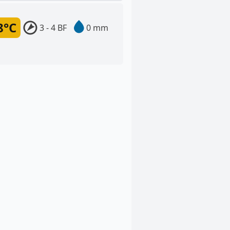
8°C
3 - 4 BF
0 mm