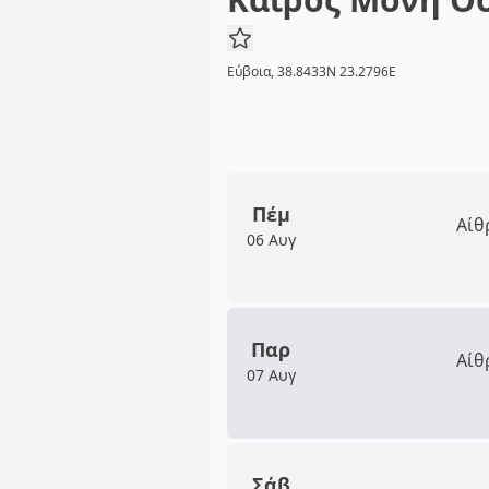
Εύβοια, 38.8433N 23.2796E
Πέμ
Αίθ
06 Αυγ
Παρ
Αίθ
07 Αυγ
Σάβ