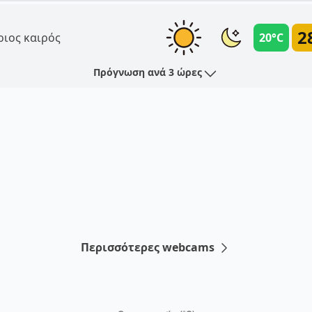
2
ριος καιρός
20°C
Πρόγνωση ανά 3 ώρες
Περισσότερες webcams