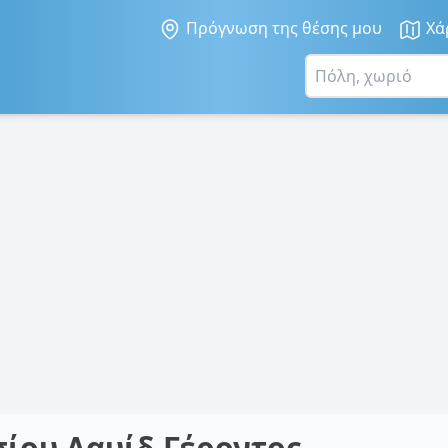
Πρόγνωση της θέσης μου
Χά
ίου Δαυίδ Γέροντος