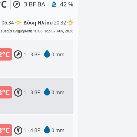
°C
3 BF ΒΑ
42 %
υ
06:34
Δύση Ηλίου
20:32
λευταία ενημέρωση 10:08 Παρ 07 Αυγ, 2026
2°C
1 - 3 BF
0 mm
3°C
1 - 3 BF
0 mm
3°C
1 - 4 BF
0 mm