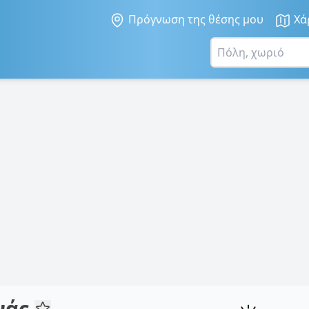
Πρόγνωση της θέσης μου
Χά
νάς