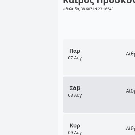
Φθιώτιδα, 38.6071N 23.1654E
Παρ
Αίθ
07 Αυγ
Σάβ
Αίθ
08 Αυγ
Κυρ
Αίθ
09 Αυγ