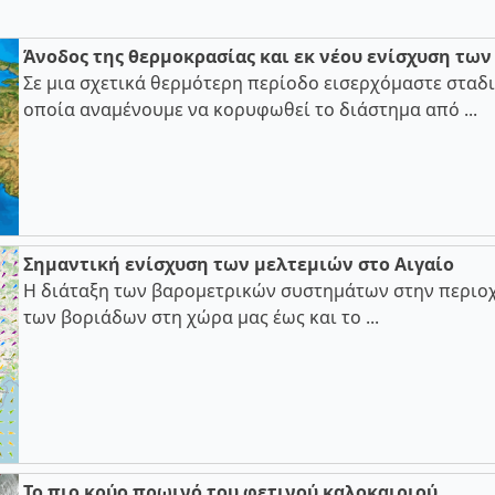
Άνοδος της θερμοκρασίας και εκ νέου ενίσχυση τω
Σε μια σχετικά θερμότερη περίοδο εισερχόμαστε σταδι
οποία αναμένουμε να κορυφωθεί το διάστημα από ...
Σημαντική ενίσχυση των μελτεμιών στο Αιγαίο
Η διάταξη των βαρομετρικών συστημάτων στην περιοχ
των βοριάδων στη χώρα μας έως και το ...
Το πιο κρύο πρωινό του φετινού καλοκαιριού